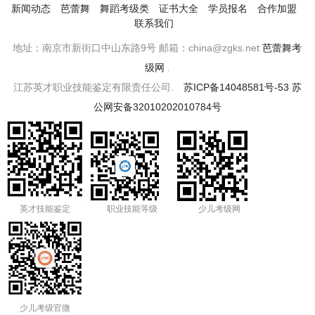
新闻动态
芭蕾舞
舞蹈考级类
证书大全
学员报名
合作加盟
联系我们
地址：南京市新街口中山东路9号 邮箱：china@zgks.net
芭蕾舞考
级网
.
江苏英才职业技能鉴定有限责任公司.
苏ICP备14048581号-53
苏
公网安备32010202010784号
英才技能鉴定
职业技能等级
少儿考级网
少儿考级官微