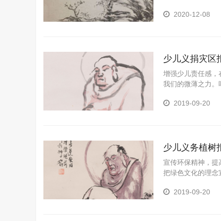
活水平以及促进社
2020-12-08
产业进一步发展并
有许多难关需要攻
这把火燃烧得愈雄
展态势，回顾和总
少儿义捐灾区
增强少儿责任感，
我们的微薄之力。
去，培养大家的扶
2019-09-20
年开展一次大型义
展学生的个性特长
少儿义务植树
宣传环保精神，提
把绿色文化的理念
让孩子在活动中学
2019-09-20
起，达到“种一棵
理能力；为了发展
活动。