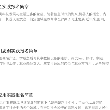
意实践报名简章
类科技发展与生活进步的象征。随着信息时代的到来,机器人的概念、内
了，机器人创意这一前沿领域在教育中也得到了飞速发展.近年来,国内开
意实践活动通过对机器人由来的解读，掌握解机器人的组成和造型特点，
作属于自己梦想中的机器人。结合自己对于机器人功能设计，进行联想，
炼学生发散性思维能力，激发学生创作性思维，对科学的热爱。
用思创实践报名简章
创领域广泛。学成之后可从事数控设备的维护、调试bai、操作、制造、
与管理工作，就业岗位群大。主要可适应的岗位与就业方向为：从事数控
、生产运行、维护等方面的技术工作；从事数控设备（数控车床、数控铣
它数控设备）的编程、操作工作；从事数控设备的技术改造、技术革新、
售后服务等工作。
应用实践报名简章
信息产业在继续飞速发展的前景下也越来越趋于个性，普及化以及智能
渗透了社会中的各个领域，在推动社会经济的高速发展，迅速提高人民生