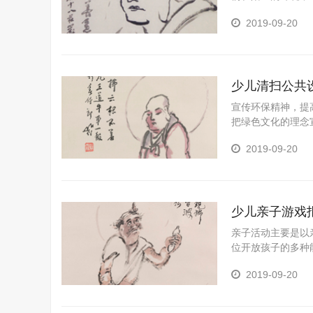
体荣誉感；培养孩
2019-09-20
长，展示学生在学
少年儿童特长与潜
少儿清扫公共
宣传环保精神，提
把绿色文化的理念
在活动中学会团结
2019-09-20
过组织打扫图书馆
培养孩子独立自主
在学科学习中的成
少儿亲子游戏
亲子活动主要是以
位开放孩子的多种
在家庭教育中，亲
2019-09-20
发展是极大的损失
运动会来为孩子们
能力；为了发展学