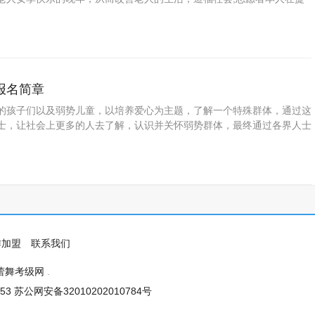
中也享受到帮助别人的快乐和提升自己的人生观，促进社区和谐发展及我
的长足发展。 培养孩子独立自主的生活能力、提高孩子的自理能力；为
特长，展示学生在学科学习中的成果，特此推出少儿帮扶老人活动。
报名简章
的孩子们以及弱势儿童，以培养爱心为主题，了解一个特殊群体，通过这
士，让社会上更多的人去了解，认识并关怀弱势群体，最终通过各界人士
温暖、送真情、送关怀、共建和谐家园。同一片蓝空下，让孤儿感受这个
儿童充分体会到社会大家庭的温暖，并鼓励他们好好学习，将来回报社
会加强和改进我院大学生思想政治教育，丰富校园文化生活，使全院同学
公益活动中来，增强其社会责任感。 培养孩子独立自主的生活能力、提
；为了发展学生
作加盟
联系我们
蕾舞考级网
.
53
苏公网安备32010202010784号