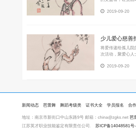
供志愿服务的过程
2019-09-20
们少儿志愿者协会
了发展学生的个性
少儿爱心慈善
将爱传递给孤儿院
次活动，聚爱心人
的关注和关爱，送
2019-09-20
秋冬不在冷，孤寡
会。同时也借此机
都参与到此次爱心
高孩子的自理能力
新闻动态
芭蕾舞
舞蹈考级类
证书大全
学员报名
合
地址：南京市新街口中山东路9号 邮箱：china@zgks.net
芭
江苏英才职业技能鉴定有限责任公司.
苏ICP备14048581号-