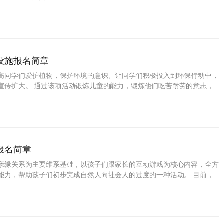
子独立自主的生活能力、提高孩子的自理能力；为了发展学生的个性特
科学习中的成果，特进行本次活动。 为了培养少年儿童职业兴趣，发掘
能，帮助学校和家长规划孩子的职业生涯，特此推出少儿拓展训练活动。
设施报名简章
高同学们爱护植物，保护环境的意识。让同学们积极投入到环保行动中，
宣传扩大。 通过该项活动锻炼儿童的能力，锻炼他们吃苦耐劳的意志，
协作,互帮互助，呼吁全体同学积极参与植树节的活动,并从自身做起，通
，提高团队合作精神，增强爱护公物、改善生活、学习环境的观念意识。
的生活能力、提高孩子的自理能力；为了发展学生的个性特长，展示学生
果，特此推出少儿清扫公共设施活动。
报名简章
亲缘关系为主要维系基础，以孩子们跟家长的互动游戏为核心内容，全方
能力，帮助孩子们初步完成自然人向社会人的过度的一种活动。 目前，
子互动往往被爸爸妈妈所忽视。这对于密切亲子关系和促进孩子身心健康
。为了帮助家长进一步学习亲子游戏的方式、方法，我广场决定开展亲子
带来一份美好的回忆。 培养孩子独立自主的生活能力、提高孩子的自理
生的个性特长，展示学生在学科学习中的成果，特此推出少儿亲子游戏活