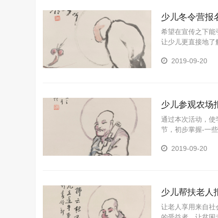
动。
少儿冬令营报
希望在宣传之下能
让少儿更直接地了
子们的集体荣誉感
2019-09-20
个性特长，展示学
趣，发掘少年儿童
实践活动。
少儿参观农场
通过本次活动，使
节，初步掌握-一
热情，体会劳动人
2019-09-20
体验。 培养孩子
展示学生在学科学
少儿帮扶老人
让老人享用来自社
的受益者，让贫困