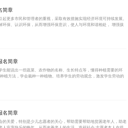
名简章
引起更多市民和管理者的重视，采取有效措施实现经济环境可持续发展。
解环保、认识环保，从而增强环保意识，使人与环境和谐相处， 增强孩
；培养孩子独立自主的生活能力、提高孩子的自理能力；为了发展学生的
生在学科学习中的成果，特进行本次活动。 为了培养少年儿童职业兴
特长与潜能，帮助学校和家长规划孩子的职业生涯，特此推出少儿冬令营
报名简章
学生能说出一些蔬菜、农作物的名称、生长特点等，懂得种植需要的环
些种植方法，学会栽种一种植物。培养学生的劳动观念，激发学生劳动的
民劳动的艰辛。激发学生的好奇心和求知欲，使学生获得一些亲身探索的
独立自主的生活能力、提高孩子的自理能力；为了发展学生的个性特长，
习中的成果，特此推出少儿参观农场活动。
报名简章
会的关爱，特别是少儿志愿者的关心，帮助需要帮助地贫困老年人，助老
老人安享快乐的晚年，从而改善老人的生活，造福社会;志愿者本人在提