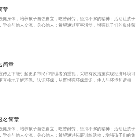
简章
强健身体，培养孩子自强自立，吃苦耐劳，坚持不懈的精神；活动让孩子
，学会与他人交流，关心他人；希望通过军事活动，增强孩子们的集体荣
立自主的生活能力、提高孩子的自理能力；为了发展学生的个性特长，展
中的成果，特进行本次活动。 为了培养少年儿童职业兴趣，发掘少年儿
助学校和家长规划孩子的职业生涯，特此推出少儿军训实践活动。
名简章
宣传之下能引起更多市民和管理者的重视，采取有效措施实现经济环境可
更直接地了解环保、认识环保，从而增强环保意识，使人与环境和谐相
的集体荣誉感；培养孩子独立自主的生活能力、提高孩子的自理能力；为
特长，展示学生在学科学习中的成果，特进行本次活动。 为了培养少年
掘少年儿童特长与潜能，帮助学校和家长规划孩子的职业生涯，特此推出
动。
报名简章
强健身体，培养孩子自强自立，吃苦耐劳，坚持不懈的精神；活动让孩子
，学会与他人交流，关心他人；希望通过拓展训练活动，增强孩子们的集