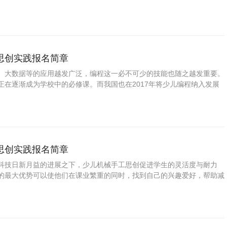
学殿堂。从而也激发了他对高科技的兴趣爱好，将少儿引向光明的科学家
思创实践报名简章
、大数据等的应用越发广泛，编程这一必不可少的技能也随之越发重要。
正在逐渐成为学校中的必修课。而我国也在2017年将少儿编程纳入发展
科学编程思创教育视为我国“科技兴国”的基础。互联网的高度发展，使得
和要求越来越高。未来的世界也将是个信息化、软件化和人工智能化的世
到会编程在未来的重要性，所以越早的了解编程和培养孩子的编程思维是
绸缪之举。
思创实践报名简章
科技日新月益的进展之下，少儿机械手工思创促进学生的灵活度与耐力
的最大优势可以使他们在课业繁重的同时，找到自己的兴趣爱好，帮助减
同手能力。少儿机械手工思创应用也将会越来越广泛，机械手工近十几年
科技自动生产设备，其专业的准确性和环境中完成作品的能力是工业机械
重要分支，也是了解简易机械手的组成部分以及涉及到的原理知识