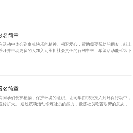
会生产力提高等方面都做出了巨大贡献。同时，社会的发展又使电子信息
扩大了其应用的领域范围。但是目前国内少儿电子信息产业发展道路上仍
破，我们在21世纪面临的挑战，如何攻破这些难题让少儿电子信息产业
愈烈是我们接下来要思考的问题，本文立足于成人电子信息技术应用的发
结了当前少儿电子
报名简章
在活动中体会到奉献快乐的精神。积聚爱心，帮助需要帮助的朋友，献上
呼吁并带动更多的人加入到承担社会责任的行列中来。希望活动能延续下
贫意识，把可以捐的物品收集起来，政府与志愿者协会联手每年或者隔一
捐活动。 培养孩子独立自主的生活能力、提高孩子的自理能力；为了发
，展示学生在学科学习中的成果，特此推出少儿义捐灾区活动。
报名简章
高同学们爱护植物，保护环境的意识。让同学们积极投入到环保行动中，
宣传扩大。 通过该项活动锻炼社员的能力，锻炼社员吃苦耐劳的意志，
会团结协作,互帮互助，呼吁全体同学积极参与植树节的活动,并从自身做
小树，绿-方净土”的目的。 培养孩子独立自主的生活能力、提高孩子的自
学生的个性特长，展示学生在学科学习中的成果，特此推出少儿义务植树