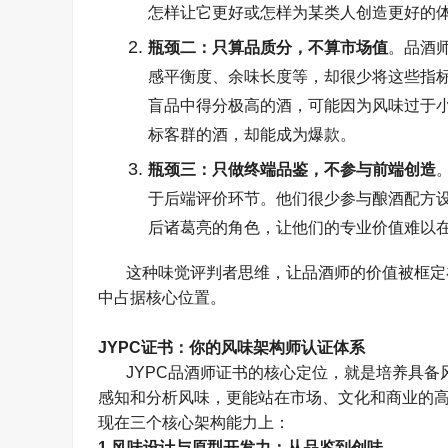
怎样让它更好或怎样为某类人创造更好的
瓶颈二：只算品质分，不算市场值
。品酒
感平衡度、余味长度等，却很少将这些指
盲品中得分极高的酒，可能因为风味过于
标客群的酒，却能成为爆款。
瓶颈三：只做终端品鉴，不参与前端创造
于后端评价环节。他们很少参与酿酒配方
后诸葛亮的角色，让他们的专业价值难以
这种味觉评判者思维，让品酒师的价值被框定
中占据核心位置。
JYPC
证书：你的风味架构师认证体系
JYPC
品酒师证书的核心定位，就是培养具备
感知和分析风味，更能站在市场、文化和商业的
现在三个核心架构能力上：
1.
风味设计与原型开发力：从品鉴到创味