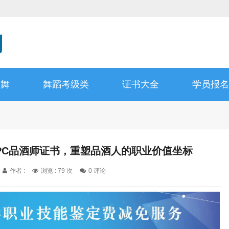
蕾舞
舞蹈考级类
证书大全
学员报名
PC品酒师证书，重塑品酒人的职业价值坐标
作者 :
浏览 : 79 次
0 评论