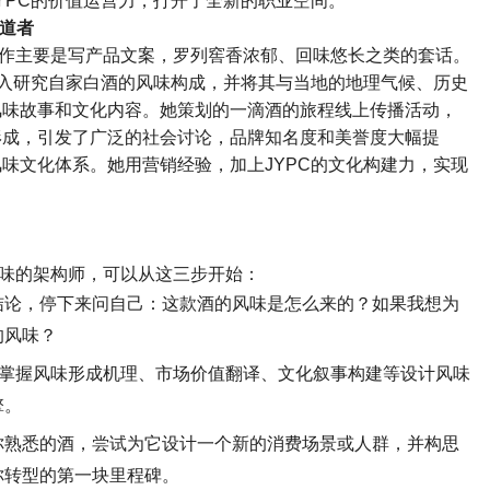
YPC
的价值运营力，打开了全新的职业空间。
道者
作主要是写产品文案，罗列窖香浓郁、回味悠长之类的套话。
入研究自家白酒的风味构成，并将其与当地的地理气候、历史
风味故事和文化内容。她策划的一滴酒的旅程线上传播活动，
形成，引发了广泛的社会讨论，品牌知名度和美誉度大幅提
风味文化体系。她用营销经验，加上
JYPC
的文化构建力，实现
味的架构师，可以从这三步开始：
结论，停下来问自己：这款酒的风味是怎么来的？如果我想为
的风味？
掌握风味形成机理、市场价值翻译、文化叙事构建等设计风味
擎。
你熟悉的酒，尝试为它设计一个新的消费场景或人群，并构思
你转型的第一块里程碑。