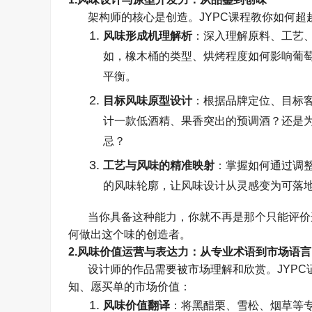
架构师的核心是创造。
JYPC
课程教你如何超
风味形成机理解析
：深入理解原料、工艺
如，橡木桶的类型、烘烤程度如何影响葡
平衡。
目标风味原型设计
：根据品牌定位、目标
计一款低酒精、果香突出的预调酒？还是
忌？
工艺与风味的精准映射
：掌握如何通过调
的风味轮廓，让风味设计从灵感变为可落
当你具备这种能力，你就不再是那个只能评价
何做出这个味的创造者。
2.
风味价值运营与表达力：从专业术语到市场语言
设计师的作品需要被市场理解和欣赏。
JYPC
知、愿买单的市场价值：
风味价值翻译
：将黑醋栗、雪松、烟草等