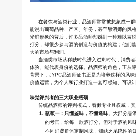
在餐饮与酒类行业，品酒师常常被想象成一群
能说出葡萄品种、产区、年份，甚至酿酒师的风
光鲜形象的背后，许多品酒师却感到一种难以言
打分，却很少参与酒的创造与价值的构建；他们
大的市场与利润。
当酒类市场从稀缺时代进入过剩时代，消费者
体验、能代表身份的选择。品酒师的角色，正从
背景下，
JYPC
品酒师证书正是为培养这样的风味
价值运营，为个人和行业打造一套可感知、可设
味觉评判者的三大职业瓶颈
传统品酒师的评判模式，看似专业且权威，实
瓶颈一：只懂鉴味，不懂造味
。大部分品
的考官，给每一款酒打分。但对于酒的风
不同消费群体定制风味，却缺乏系统性的