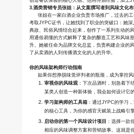
创造餐饮体验的核心人物。他用侍酒经验，加上
J
3.
酒类营销专员张姐：从文案撰写者到风味文化布
张姐在一家白酒企业负责市场推广，过去的工
考取
JYPC
证书，让她找到了职业的突破口：她深
典故、民俗风情结合起来，创作了一系列生动的
用通俗易懂的方式解释了复杂的酿造工艺和风味
升。她被任命为品牌文化总监，负责构建企业的
了从卖酒的人到传播酒文化的人的升华。
你的风味架构师行动指南
如果你想挣脱味觉评判者的瓶颈，成为掌控风
审视你的风味观
：下次品酒时，别急着下
某类人创造一种新体验，我会如何设计它
学习架构师的工具箱
：通过
JYPC
的学习，
的核心工具，为你的感官天赋装上战略引
启动你的第一个风味设计项目
：选择一款
相应的风味调整方案和营销故事。这就是