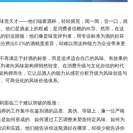
味觉天才
——
他们端着酒杯，轻轻摇晃，闻一闻，尝一口，就
格。他们是酒桌上的权威，是消费者信赖的向导。然而，在这
说的职业困顿：他们像是味觉评判者，用专业标准为酒的好坏
能分辨出
0.1%
的酒精度差异，却难以用这种能力为企业带来更
不再满足于好酒的标签，而是追求适合自己的风味、有故事的
评判者向风味架构师悄然转变。在消费升级与文化自信的时代
架构师而生，它让品酒人的能力从感官分析升级为风味创造与
计、可商业化的风味价值体系。
则面临三个难以突破的瓶颈：
酒师的工作集中在鉴别酒的品质、真伪、等级上，像一位严格
味是如何形成的、如何通过工艺调整来塑造特定风味、如何为
知识和实践。他们能告诉你这瓶酒好在哪里，却很少能告诉你