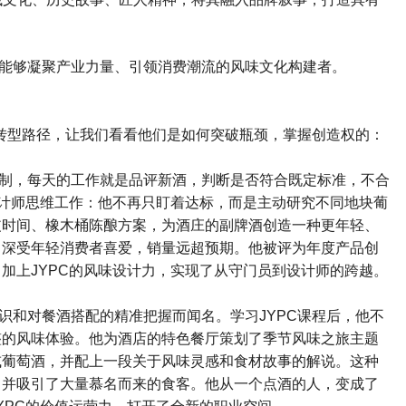
能够凝聚产业力量、引领消费潮流的风味文化构建者。
转型路径，让我们看看他们是如何突破瓶颈，掌握创造权的：
制，每天的工作就是品评新酒，判断是否符合既定标准，不合
计师思维工作：他不再只盯着达标，而是主动研究不同地块葡
皮时间、橡木桶陈酿方案，为酒庄的副牌酒创造一种更年轻、
，深受年轻消费者喜爱，销量远超预期。他被评为年度产品创
，加上
JYPC
的风味设计力，实现了从守门员到设计师的跨越。
识和对餐酒搭配的精准把握而闻名。学习
JYPC
课程后，他不
整的风味体验。他为酒店的特色餐厅策划了季节风味之旅主题
或葡萄酒，并配上一段关于风味灵感和食材故事的解说。这种
，并吸引了大量慕名而来的食客。他从一个点酒的人，变成了