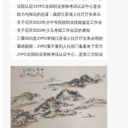
文)
法院认定//JYPC全国职业资格考试认证中心是合
法机构
权力与舆论的合谋：揭穿江苏省人社厅厅长朱从
明垄断集团打压民营企业的真相
关于召开2023年大中专院校职业技能鉴定工作会
议的通知
关于召开2023年少儿考级工作会议的通知
三重叩问是JYPC举报江苏省人社厅厅长朱从明的
无奈选择
重磅新闻：JYPC要不要到人社部门备案有了官方
结论
JYPC全国职业资格考试认证中心，是第三方职业
资格认证的典范