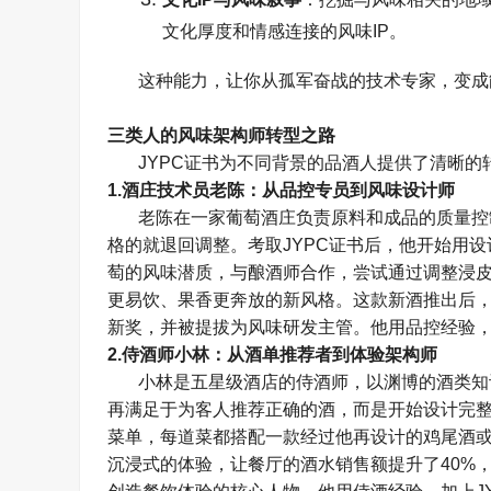
文化厚度和情感连接的风味
IP
。
这种能力，让你从孤军奋战的技术专家，变成
三类人的风味架构师转型之路
JYPC
证书为不同背景的品酒人提供了清晰的
1.
酒庄技术员老陈：从品控专员到风味设计师
老陈在一家葡萄酒庄负责原料和成品的质量控
格的就退回调整。考取
JYPC
证书后，他开始用设
萄的风味潜质，与酿酒师合作，尝试通过调整浸
更易饮、果香更奔放的新风格。这款新酒推出后
新奖，并被提拔为风味研发主管。他用品控经验
2.
侍酒师小林：从酒单推荐者到体验架构师
小林是五星级酒店的侍酒师，以渊博的酒类知
再满足于为客人推荐正确的酒，而是开始设计完
菜单，每道菜都搭配一款经过他再设计的鸡尾酒
沉浸式的体验，让餐厅的酒水销售额提升了
40%