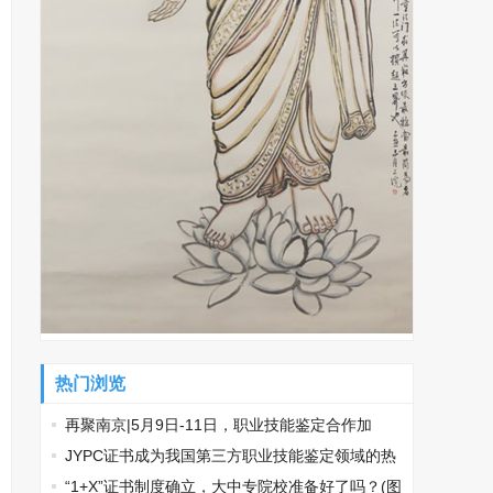
热门浏览
再聚南京|5月9日-11日，职业技能鉴定合作加
盟，南京国际展览中心见！
​JYPC证书成为我国第三方职业技能鉴定领域的热
门话题
“1+X”证书制度确立，大中专院校准备好了吗？(图