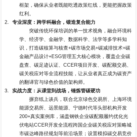
框架，确保从业者既能吃透政策红线，更能把握政策
红利。
2.
专业深度：跨学科融合，锻造复合能力
突破传统环保培训的单一技术视角，融合环境科
学、经济学、金融学、数据科学、法学等多学科知
识，打造碳核算与核查
+
碳市场交易
+
碳减排技术
+
碳
金融产品设计
+ESG
管理五大核心模块，覆盖企业碳
盘查、碳足迹认证、
CCER
项目开发、碳配额交易、
碳关税应对等全流程技能，让从业者真正成为碳资产
的翻译官与绿色价值的架构师。
3.
实战力度：从课堂到战场，锤炼管碳硬功
摒弃纸上谈兵，联合北京绿色交易所、上海环境
能源交易所、远景能源、宁德时代等头部机构开发
200+
真实案例库，涵盖钢铁企业碳配额履约优化光
伏电站
CCER
开发全流程跨国企业碳关税应对策略城
市碳达峰路径规划等前沿场景；设置模拟碳交易竞价