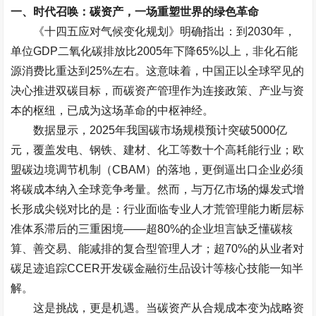
一、时代召唤：碳资产，一场重塑世界的绿色革命
《十四五应对气候变化规划》明确指出：到
2030
年，
单位
GDP
二氧化碳排放比
2005
年下降
65%
以上，非化石能
源消费比重达到
25%
左右。这意味着，中国正以全球罕见的
决心推进双碳目标，而碳资产管理作为连接政策、产业与资
本的枢纽，已成为这场革命的中枢神经。
数据显示，
2025
年我国碳市场规模预计突破
5000
亿
元，覆盖发电、钢铁、建材、化工等数十个高耗能行业；欧
盟碳边境调节机制（
CBAM
）的落地，更倒逼出口企业必须
将碳成本纳入全球竞争考量。然而，与万亿市场的爆发式增
长形成尖锐对比的是：行业面临专业人才荒管理能力断层标
准体系滞后的三重困境
——
超
80%
的企业坦言缺乏懂碳核
算、善交易、能减排的复合型管理人才；超
70%
的从业者对
碳足迹追踪
CCER
开发碳金融衍生品设计等核心技能一知半
解。
这是挑战，更是机遇。当碳资产从合规成本变为战略资