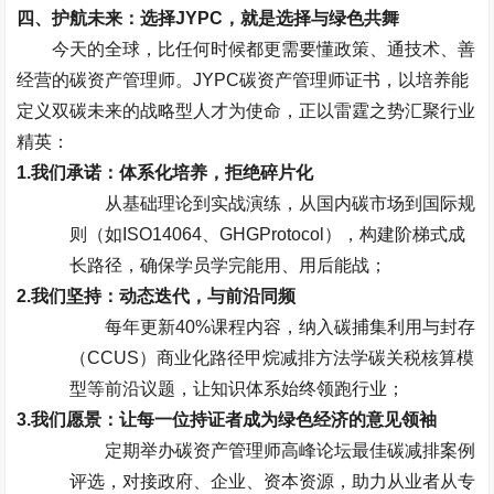
四、护航未来：选择
JYPC
，就是选择与绿色共舞
今天的全球，比任何时候都更需要懂政策、通技术、善
经营的碳资产管理师。
JYPC
碳资产管理师证书，以培养能
定义双碳未来的战略型人才为使命，正以雷霆之势汇聚行业
精英：
1.
我们承诺：体系化培养，拒绝碎片化
从基础理论到实战演练，从国内碳市场到国际规
则（如
ISO14064
、
GHGProtocol
），构建阶梯式成
长路径，确保学员学完能用、用后能战；
2.
我们坚持：动态迭代，与前沿同频
每年更新
40%
课程内容，纳入碳捕集利用与封存
（
CCUS
）商业化路径甲烷减排方法学碳关税核算模
型等前沿议题，让知识体系始终领跑行业；
3.
我们愿景：让每一位持证者成为绿色经济的意见领袖
定期举办碳资产管理师高峰论坛最佳碳减排案例
评选，对接政府、企业、资本资源，助力从业者从专