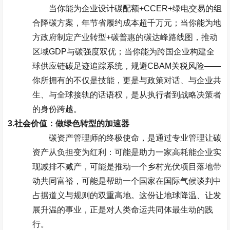
当你能为企业设计碳配额
+CCER+
绿电交易的组
合降碳方案，年节省履约成本超千万元；当你能为地
方政府制定产业转型
+
碳普惠的碳达峰路线图，推动
区域
GDP
与碳强度双优；当你能为跨国企业构建全
球供应链碳足迹追踪系统，规避
CBAM
关税风险
——
你所拥有的不仅是技能，更是与政策对话、与企业共
生、与全球接轨的话语权，是从执行者到战略决策者
的身份跨越。
3.
社会价值：做绿色转型的加速器
碳资产管理师的终极使命，是通过专业管理让碳
资产从负担变为红利：可能是助力一家高耗能企业实
现减排不减产，可能是推动一个乡村光伏项目落地带
动共同富裕，可能是帮助一个国家在国际气候谈判中
占据道义与规则的双重高地。这份让地球降温、让发
展升温的事业，正是对人类命运共同体最生动的践
行。