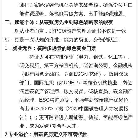
减排方案路演碳危机公关等实战考核，确保学员开口
能讲碳逻辑、落笔能写碳方案、出手能解碳难题。
三、赋能个体：从碳账房先生到绿色战略家的蜕变
对从业者而言，
JYPC
碳资产管理师证书不仅是一张
纸，更是一次认知的升维、能力的裂变、身份的跃迁：
1
．就业无界：横跨多场景的绿色黄金门票
持证人可在控排企业（电力、钢铁、化工等）、
碳交易所、第三方核查机构、碳咨询公司、金融机构
（银行绿色金融部、券商
ESG
研究组）、政府双碳
部门、国际组织（如
UNEP
）等核心机构执业，岗位
涵盖碳资产管理师、碳交易员、碳核查员、碳金融产
品经理、
ESG
咨询师等，平均年薪较传统环保岗位
高出
60%-100%
（据《
2023
中国碳管理人才发展报
告》）；更可跨界进入新能源、储能、氢能等绿色产
业，成为双碳
+
复合型人才。
2.
专业溢价：用碳资历定义不可替代性