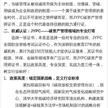
产，当碳管理从被动减排升级为主动创值，当懂碳、管碳、
用碳成为企业和政府的刚需
——
一个属于碳资产管理师的黄
金时代，正以不可逆转之势呼啸而至。而
JYPC
碳资产管理
师证书，正是这个时代最值得信赖的能力通行证。
二、权威认证：
JYPC——
碳资产管理领域的专业灯塔
选择一张证书，本质是选择一份对专业的信仰。
JYPC
全国职业资格考试认证中心，作为深耕职业教育
27
年的权
威机构，累计为超
150
万技能人才提供认证服务，其证书在
能源、环保、金融等领域享有广泛认可。而
JYPC
碳资产管
理师证书，更以政策高度、专业深度、实战力度三维一体，
树立行业标杆：
1.
政策高度：锚定国家战略，定义行业标准
紧扣双碳目标与《碳排放权交易管理办法》，联
合生态环境部气候司、国家应对气候变化战略研究中
心、清华大学低碳经济研究院等顶尖机构，构建政策
法规解读
+
碳核算方法学
+
市场机制设计的战略分析