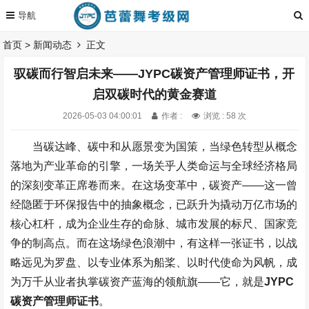
首页
>
新闻动态
正文
驭碳而行智启未来——JYPC碳资产管理师证书，开
启双碳时代的黄金赛道
2026-05-03 04:00:01
作者 :
浏览 : 58 次
当碳达峰、碳中和从愿景变为国策，当绿色转型从概念
落地为产业革命的引擎，一场关乎人类命运与全球经济格局
的深刻变革正席卷而来。在这场变革中，碳资产
——
这一曾
经隐匿于环保报告中的抽象概念，已跃升为撬动万亿市场的
核心杠杆，成为企业生存的命脉、城市发展的标尺、国家竞
争的制高点。而在这场绿色浪潮中，有这样一张证书，以战
略远见为罗盘、以专业体系为船桨、以时代使命为风帆，成
为万千从业者执掌碳资产蓝海的领航旗
——
它，就是
JYPC
碳资产管理师证书
。