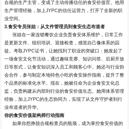
合规的生产主管，变成了主动传播信任的食安价值官。他用
生产管理经验，加上
JYPC
的信任运营力，打开了全新的职
业空间。
3.
食安专员张姐：从文件管理员到食安生态布道者
张姐在一家连锁餐饮企业负责食安体系维护，日常工作
是更新文件、组织培训、迎接检查，感觉自己像体系的囚
徒。考取
JYPC
证书，让她找到了职业的突破口：她发起了
一场食安文化节活动，通过趣味竞赛、知识问答、后厨开放
日等形式，让食安知识深入员工和顾客心中。她还与行业协
会合作，参与制定本地特色小吃的食安操作指南，提升了整
个品类的标准化水平。现在，她被任命为企业食安文化总
监，负责构建从内部到行业的食安价值生态。她用体系管理
经验，加上
JYPC
的生态协同力，实现了从文件守护者到行
业布道者的升华。
你的食安价值架构师行动指南
如果你想挣脱合规检查员的瓶颈，成为掌控食安价值的