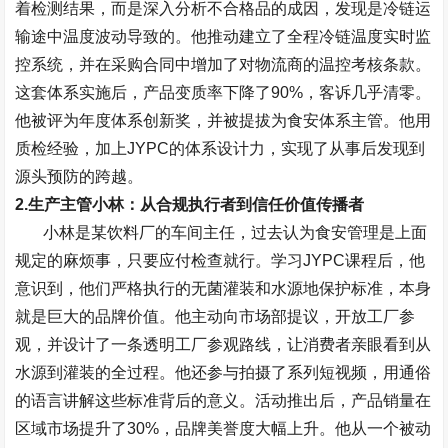
着检测结果，而是深入分析不合格品的成因，发现是冷链运
输途中温度波动导致的。他推动建立了全程冷链温度实时监
控系统，并在采购合同中增加了对物流商的温控考核条款。
这套体系实施后，产品变质率下降了
90%
，客诉几乎清零。
他被评为年度体系创新奖，并被提拔为食安体系主管。他用
质检经验，加上
JYPC
的体系设计力，实现了从事后发现到
源头预防的跨越。
2.
生产主管小林：从合规执行者到信任价值传播者
小林是某饮料厂的车间主任，过去认为食安管理是上面
规定的麻烦事，只要应付检查就行。学习
JYPC
课程后，他
意识到，他们严格执行的无菌灌装和水源地保护标准，本身
就是巨大的品牌价值。他主动向市场部提议，开放工厂参
观，并设计了一条透明工厂参观路线，让消费者亲眼看到从
水源到灌装的全过程。他还参与拍摄了系列短视频，用通俗
的语言讲解这些标准背后的意义。活动推出后，产品销量在
区域市场提升了
30%
，品牌美誉度大幅上升。他从一个被动