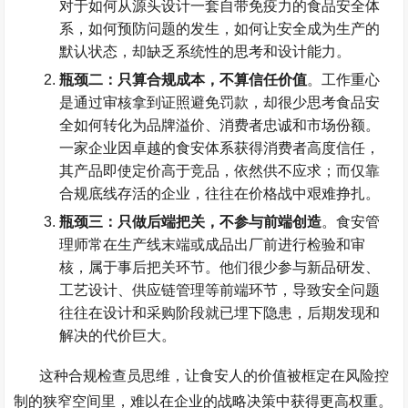
对于如何从源头设计一套自带免疫力的食品安全体
系，如何预防问题的发生，如何让安全成为生产的
默认状态，却缺乏系统性的思考和设计能力。
瓶颈二：只算合规成本，不算信任价值
。工作重心
是通过审核拿到证照避免罚款，却很少思考食品安
全如何转化为品牌溢价、消费者忠诚和市场份额。
一家企业因卓越的食安体系获得消费者高度信任，
其产品即使定价高于竞品，依然供不应求；而仅靠
合规底线存活的企业，往往在价格战中艰难挣扎。
瓶颈三：只做后端把关，不参与前端创造
。食安管
理师常在生产线末端或成品出厂前进行检验和审
核，属于事后把关环节。他们很少参与新品研发、
工艺设计、供应链管理等前端环节，导致安全问题
往往在设计和采购阶段就已埋下隐患，后期发现和
解决的代价巨大。
这种合规检查员思维，让食安人的价值被框定在风险控
制的狭窄空间里，难以在企业的战略决策中获得更高权重。