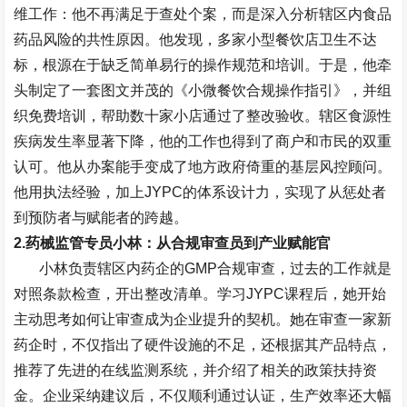
维工作：他不再满足于查处个案，而是深入分析辖区内食品
药品风险的共性原因。他发现，多家小型餐饮店卫生不达
标，根源在于缺乏简单易行的操作规范和培训。于是，他牵
头制定了一套图文并茂的《小微餐饮合规操作指引》，并组
织免费培训，帮助数十家小店通过了整改验收。辖区食源性
疾病发生率显著下降，他的工作也得到了商户和市民的双重
认可。他从办案能手变成了地方政府倚重的基层风控顾问。
他用执法经验，加上
JYPC
的体系设计力，实现了从惩处者
到预防者与赋能者的跨越。
2.
药械监管专员小林：从合规审查员到产业赋能官
小林负责辖区内药企的
GMP
合规审查，过去的工作就是
对照条款检查，开出整改清单。学习
JYPC
课程后，她开始
主动思考如何让审查成为企业提升的契机。她在审查一家新
药企时，不仅指出了硬件设施的不足，还根据其产品特点，
推荐了先进的在线监测系统，并介绍了相关的政策扶持资
金。企业采纳建议后，不仅顺利通过认证，生产效率还大幅