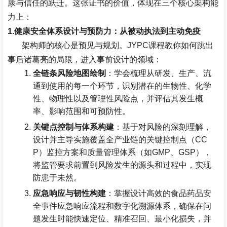
康与信任的跃迁。这张证书的价值，体现在三个核心架构能
力上：
1.
健康安全体系设计与预防力：从被动执法到主动免疫
架构师的核心是预见与规划。
JYPC
课程教你如何跳出
事后诸葛亮的局限，进入事前设计的领域：
全链条风险地图绘制
：学会梳理从研发、生产、流
通到使用的每一个环节，识别潜在的生物性、化学
性、物理性以及管理性风险点，并评估其发生概
率、影响范围和可预防性。
关键点控制与体系构建
：基于对风险的深刻理解，
设计并主导实施覆盖全产业链的关键控制点（
CC
P
）监控方案和质量管理体系（如
GMP
、
GSP
），
将监管要求前置到风险发生的源头和过程中，实现
防患于未然。
应急响应与韧性构建
：掌握设计高效的食品药品安
全事件应急响应流程和数字化溯源体系，确保在问
题发生时能快速定位、精准召回、最小化损失，并