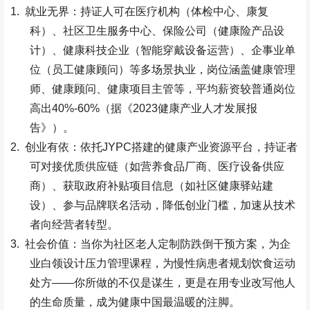
1.
就业无界：持证人可在医疗机构（体检中心、康复
科）、社区卫生服务中心、保险公司（健康险产品设
计）、健康科技企业（智能穿戴设备运营）、企事业单
位（员工健康顾问）等多场景执业，岗位涵盖健康管理
师、健康顾问、健康项目主管等，平均薪资较普通岗位
高出
40%-60%
（据《
2023
健康产业人才发展报
告》）。
2.
创业有依：依托
JYPC
搭建的健康产业资源平台，持证者
可对接优质供应链（如营养食品厂商、医疗设备供应
商）、获取政府补贴项目信息（如社区健康驿站建
设）、参与品牌联名活动，降低创业门槛，加速从技术
者向经营者转型。
3.
社会价值：当你为社区老人定制防跌倒干预方案，为企
业白领设计压力管理课程，为慢性病患者规划饮食运动
处方
——
你所做的不仅是谋生，更是在用专业改写他人
的生命质量，成为健康中国最温暖的注脚。