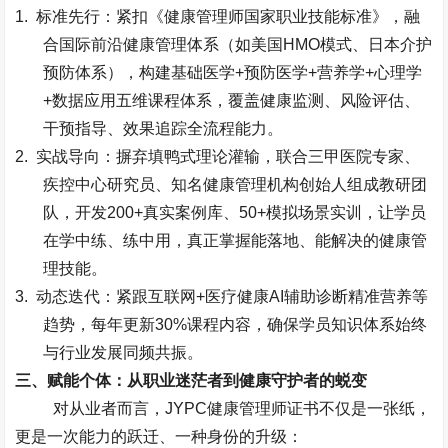
1.
标准先行：紧扣《健康管理师国家职业技能标准》，融
合国际前沿健康管理体系（如美国
HMO
模式、日本介护
预防体系），构建基础医学
+
预防医学
+
营养学
+
心理学
+
数据应用五维课程体系，覆盖健康监测、风险评估、
干预指导、效果追踪全流程能力。
2.
实战导向：摒弃填鸭式理论灌输，联合三甲医院专家、
疾控中心研究员、知名健康管理机构创始人组成教研团
队，开发
200+
真实案例库、
50+
模拟场景实训，让学员
在学中练、练中用，真正掌握能落地、能解决的健康管
理技能。
3.
动态迭代：紧跟互联网
+
医疗健康
AI
辅助诊断精准营养等
趋势，每年更新
30%
课程内容，确保学员知识体系始终
与行业发展同频共振。
三、赋能个体：从职业迷茫者到健康守护者的蜕变
对从业者而言，
JYPC
健康管理师证书不仅是一张纸，
更是一次能力的跃迁、一种身份的升级：