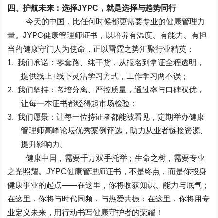
四、护航未来：选择
JYPC
，就是选择与趋势同行
今天的中国，比任何时候都更需要专业的健康管理力
量。
JYPC
健康管理师证书，以培养有温度、有能力、有担
当的健康守门人为使命，正以雷霆之势汇聚行业精英：
1.
我们承诺：
零套路、纯干货
，从报名到拿证全程透明，
提供线上
+
线下灵活学习方式，工作学习两不误；
2.
我们坚持：
考培分离、严控质量
，通过率与口碑双优，
让每一本证书都经得起市场检验；
3.
我们愿景：
让每一位持证者都能被看见
，定期举办健康
管理师高峰论坛优秀案例评选，助力从业者链接资源、
提升影响力。
健康中国，需要千万双手托举；生命之树，需要专业
之光照耀。
JYPC
健康管理师证书，不是终点，而是你投身
健康事业的起点
——
在这里，你将收获知识、能力与底气；
在这里，你将与时代同频，与热爱共振；在这里，你将用专
业定义未来，用行动书写健康守护者的荣耀！