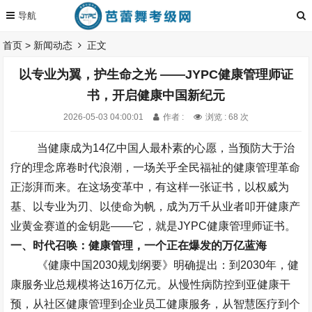
首页
>
新闻动态
正文
以专业为翼，护生命之光 ——JYPC健康管理师证
书，开启健康中国新纪元
2026-05-03 04:00:01
作者 :
浏览 : 68 次
当健康成为
14
亿中国人最朴素的心愿，当预防大于治
疗的理念席卷时代浪潮，一场关乎全民福祉的健康管理革命
正澎湃而来。在这场变革中，有这样一张证书，以权威为
基、以专业为刃、以使命为帆，成为万千从业者叩开健康产
业黄金赛道的金钥匙
——
它，就是
JYPC
健康管理师证书。
一、时代召唤：健康管理，一个正在爆发的万亿蓝海
《健康中国
2030
规划纲要》明确提出：到
2030
年，健
康服务业总规模将达
16
万亿元。从慢性病防控到亚健康干
预，从社区健康管理到企业员工健康服务，从智慧医疗到个