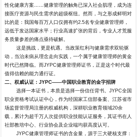
性化健康方案
……
健康管理的触角已深入社会肌理，成为连
接医疗资源与民生需求的超级枢纽。然而，与之形成鲜明对
比的是：我国每百万人口仅拥有约
2.5
名专业健康管理师，
远低于发达国家水平；行业高速扩张的背后，专业人才荒服
务质量参差的痛点亟待破解。
这是挑战，更是机遇。当政策红利与健康需求双轮驱
动，当治未病从理念走向实践，一个属于健康管理师的黄金
时代已然降临。而
JYPC
健康管理师证书，正是这个时代最
值得信赖的能力通行证。
二、权威认证：
JYPC——
中国职业教育的金字招牌
选择一本证书，本质是选择一份信任背书。
JYPC
全国
职业资格考试认证中心，作为经国家工信部备案、江苏省市
场监督管理局注册的权威机构，深耕职业教育领域
20
余
载，累计为超千万人次提供职业技能认证服务，其证书在人
社部教培中心、行业协会及企业端均获高度认可。
JYPC
健康管理师证书的含金量，源于三大硬核支撑：