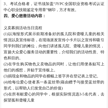
3、考试合格者，证书须加盖“JYPC全国职业资格考试认证
中心职业技能鉴定专用章”钢印，方才有效。
四、爱心慈善活动内容：
义卖募捐活动当日流程
(1)以海报形式展示前期准备好的孤儿院和聋哑儿童的相关
情况以及宣传标语，在现场派发宣传小卡片以之宣传和吸引
同学到我们的摊位，向他们讲述孤儿院、聋哑儿童的情况，
宣扬大众爱心服务活动的重要性，介绍我们的活动性质、特
色和目的。
(2)在学生购买物色义卖物品的同时，让他们用便条贴写上
他们的感想，并贴于宜传板上。
(3)捐现金和物品的同学在横幅上签字并在登记表上登记。
(4)给每位爱心使者系一条蓝丝带(藉由赠予与接受蓝丝带的
形式，以帮助人们发觉自己的价值)
(5)在所有献爱心的同学中，根据实际情况选3-5名代表，去
探望孤和聋哑儿童