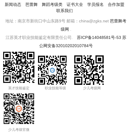
新闻动态
芭蕾舞
舞蹈考级类
证书大全
学员报名
合作加盟
联系我们
地址：南京市新街口中山东路9号 邮箱：china@zgks.net
芭蕾舞考
级网
.
江苏英才职业技能鉴定有限责任公司.
苏ICP备14048581号-53
苏
公网安备32010202010784号
英才技能鉴定
职业技能等级
少儿考级网
少儿考级官微